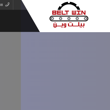
01026916606
ا