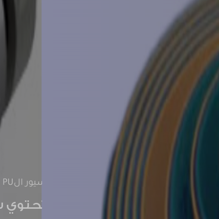
سيور الترنزيميشن
توفر سيورالترانسيميشن الطاق