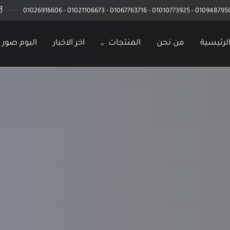
01094879508 - 01010773925 - 01067763716 - 01021106673 - 
لرئيسية
من نحن
المنتجات
اخر الاخبار
البوم صور