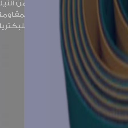
لتأكل والأحتكاك والزوت والش
التشغيلي طويل وذالك لانها 
البوليستر والارميد
المزيد